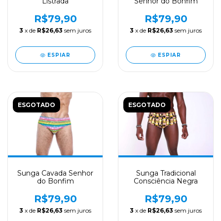
Listrada
Senhor do Bonfim
R$79,90
R$79,90
3
x de
R$26,63
sem juros
3
x de
R$26,63
sem juros
ESPIAR
ESPIAR
ESGOTADO
ESGOTADO
Sunga Cavada Senhor
Sunga Tradicional
do Bonfim
Consciência Negra
R$79,90
R$79,90
3
x de
R$26,63
sem juros
3
x de
R$26,63
sem juros