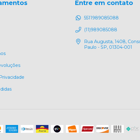
amentos
Entre em contato
5511989085088
(11)989085088
Rua Augusta, 1408, Conso
Paulo - SP, 01304-001
os
evoluções
 Privacidade
didas