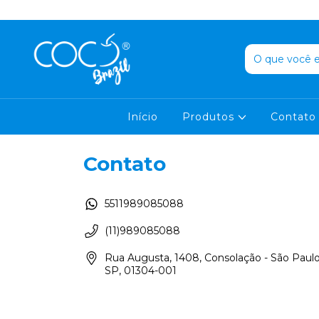
Início
Produtos
Contato
Contato
5511989085088
(11)989085088
Rua Augusta, 1408, Consolação - São Paulo
SP, 01304-001